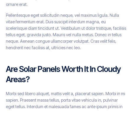
ornare erat.
Pellentesque eget sollicitudin neque, vel maximus ligula. Nulla
vitae fermentum erat. Duis suscipit interdum magna, eu
scelerisque diam tincidunt ut. Vestibulum ut dolor tristique, facilisis
tellus eget, gravida justo. Mauris vel nulla metus. Donec in tellus
neque. Aenean congue ullamcorper volutpat. Cras velit felis,
hendrerit nec facilisis at, ultricies nec leo.
Are Solar Panels Worth It In Cloudy
Areas?
Morbi sed libero aliquet, mattis velit a, placerat sapien. Morbi in mi
sapien. Praesent massa tellus, porta vitae vehicula in, pulvinar
eget tellus. Interdum et malesuada fames ac ante ipsum primis in
faucibus. Mauris venenatis felis lorem, in tempor sapien venenatis
nec. Donec semper malesuada enim, vitae porttitor diam sagittis
vitae. Fusce at semper orci, a vulputate est. Praesent mollis