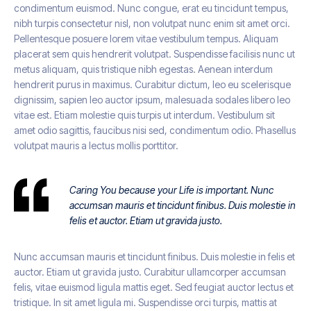
condimentum euismod. Nunc congue, erat eu tincidunt tempus,
nibh turpis consectetur nisl, non volutpat nunc enim sit amet orci.
Pellentesque posuere lorem vitae vestibulum tempus. Aliquam
placerat sem quis hendrerit volutpat. Suspendisse facilisis nunc ut
metus aliquam, quis tristique nibh egestas. Aenean interdum
hendrerit purus in maximus. Curabitur dictum, leo eu scelerisque
dignissim, sapien leo auctor ipsum, malesuada sodales libero leo
vitae est. Etiam molestie quis turpis ut interdum. Vestibulum sit
amet odio sagittis, faucibus nisi sed, condimentum odio. Phasellus
volutpat mauris a lectus mollis porttitor.
Caring You because your Life is important. Nunc
accumsan mauris et tincidunt finibus. Duis molestie in
felis et auctor. Etiam ut gravida justo.
Nunc accumsan mauris et tincidunt finibus. Duis molestie in felis et
auctor. Etiam ut gravida justo. Curabitur ullamcorper accumsan
felis, vitae euismod ligula mattis eget. Sed feugiat auctor lectus et
tristique. In sit amet ligula mi. Suspendisse orci turpis, mattis at